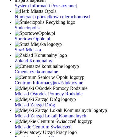
System Informacji Przestrzennej
Numeracja porządkowa nieruchomości
Śmieciopolis
SportoweOpole.pl
Straż Miejska
Zakład Komunalny
Cmentarze komunalne
Centrum Informacyjno-Edukacyjne
Miejski Ośrodek Pomocy Rodzinie
Miejski Zarząd Dróg
Miejski Zarząd Lokali Komunalnych
Miejskie Centrum Świadczeń