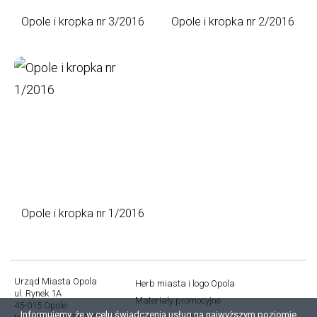
Opole i kropka nr 3/2016
Opole i kropka nr 2/2016
Opole i kropka nr 1/2016
Urząd Miasta Opola
Herb miasta i logo Opola
ul. Rynek 1A
Stopka
Materiały promocyjne
45-015 Opole
Informujemy, że w celu świadczenia usług na najwyższym poziomie